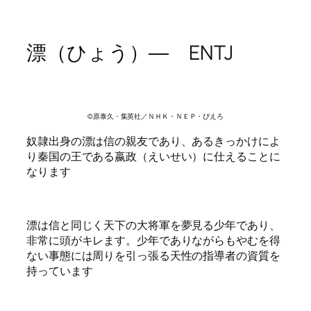
漂（ひょう）― ENTJ
©原泰久・集英社／ＮＨＫ・ＮＥＰ・ぴえろ
奴隷出身の漂は信の親友であり、あるきっかけによ
り秦国の王である嬴政（えいせい）に仕えることに
なります
漂は信と同じく天下の大将軍を夢見る少年であり、
非常に頭がキレます。少年でありながらもやむを得
ない事態には周りを引っ張る天性の指導者の資質を
持っています