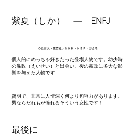
紫夏（しか） ― ENFJ
©原泰久・集英社／ＮＨＫ・ＮＥＰ・ぴえろ
個人的にめっちゃ好きだった登場人物です。幼少時
の嬴政（えいせい）と出会い、後の嬴政に多大な影
響を与えた人物です
賢明で、非常に人情深く何より包容力があります。
男ならだれもが憧れるそういう女性です！
最後に