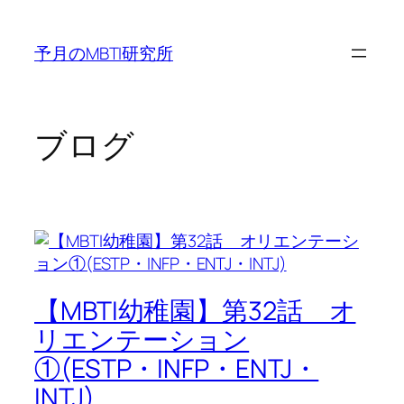
内
容
予月のMBTI研究所
を
ス
キ
ッ
ブログ
プ
【MBTI幼稚園】第32話 オ
リエンテーション
①(ESTP・INFP・ENTJ・
INTJ)