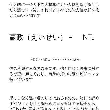
個人的に一番天下の大将軍に近い人物を挙げるとし
たら漂です（笑）それほどすべての能力値が群を抜
いて高い人物です
嬴政（えいせい）－ INTJ
©原泰久・集英社／ＮＨＫ・ＮＥＰ・ぴえろ
信の所属する秦国の王です。信と同じく将来に対す
る野望に満ちており、自身の持つ明確なビジョンを
持っています
果てしなく遠い道のりではあるものの、決して諦め
ずビジョンを叶えるために日々奮闘する様子から、
INTJの持つ意志の強さをよく表している人物でもあ