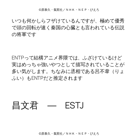
©原泰久・集英社／ＮＨＫ・ＮＥＰ・ぴえろ
いつも何かしらフザけているんですが、極めて優秀
で頭の回転が速く秦国の心臓とも言われている伝説
の将軍です
ENTPって結構アニメ界隈では、ふざけているけど
実はめっちゃ強いやつとして描写されていることが
多い気がします。ちなみに丞相である呂不韋（りょ
ふい）もENTPだと推定されます
昌文君 ― ESTJ
©原泰久・集英社／ＮＨＫ・ＮＥＰ・ぴえろ