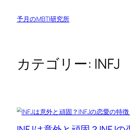
内
容
予月のMBTI研究所
を
ス
キ
ッ
カテゴリー:
INFJ
プ
INFJは意外と頑固？INF