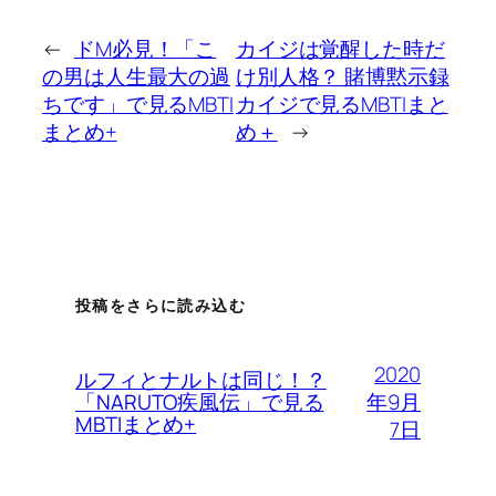
←
ドM必見！「こ
カイジは覚醒した時だ
の男は人生最大の過
け別人格？ 賭博黙示録
ちです」で見るMBTI
カイジで見るMBTIまと
まとめ+
め＋
→
投稿をさらに読み込む
2020
ルフィとナルトは同じ！？
年9月
「NARUTO疾風伝」で見る
MBTIまとめ+
7日