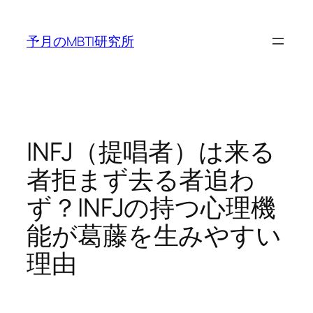
内
容
予月のMBTI研究所
を
ス
キ
ッ
プ
INFJ（提唱者）は来る
者拒まず去る者追わ
ず？INFJの持つ心理機
能が葛藤を生みやすい
理由