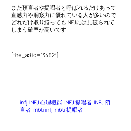
また預言者や提唱者と呼ばれるだけあって
直感力や洞察力に優れている人が多いので
どれだけ取り繕ってもINFJには見破られて
しまう確率が高いです
[the_ad id=”3482″]
infj
INFJ 心理機能
INFJ 提唱者
INFJ 預
言者
mbti infj
mbti 提唱者