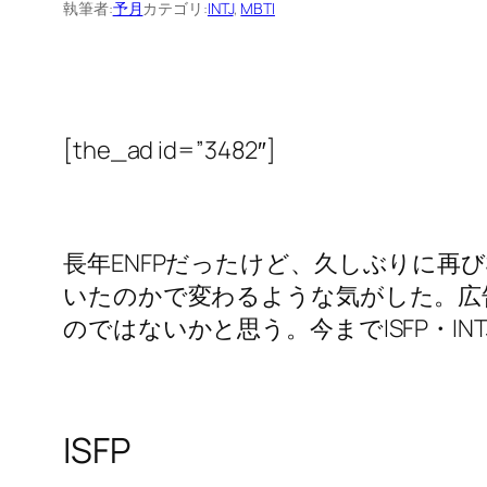
執筆者:
予月
カテゴリ:
INTJ
, 
MBTI
[the_ad id=”3482″]
長年ENFPだったけど、久しぶりに再
いたのかで変わるような気がした。広
のではないかと思う。今までISFP・I
ISFP