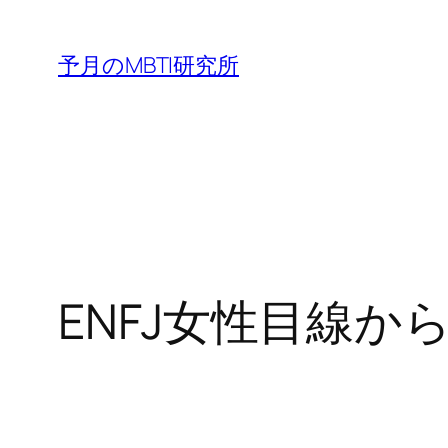
内
容
予月のMBTI研究所
を
ス
キ
ッ
プ
ENFJ女性目線から