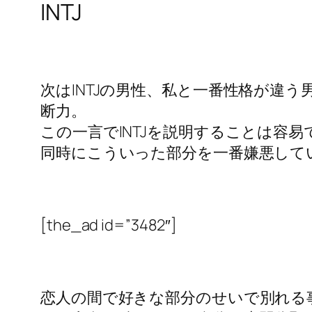
INTJ
次はINTJの男性、私と一番性格が違
断力。
この一言でINTJを説明することは容
同時にこういった部分を一番嫌悪して
[the_ad id=”3482″]
恋人の間で好きな部分のせいで別れる