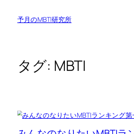
内
容
予月のMBTI研究所
を
ス
キ
ッ
タグ:
MBTI
プ
みんなのなりたいMBTI