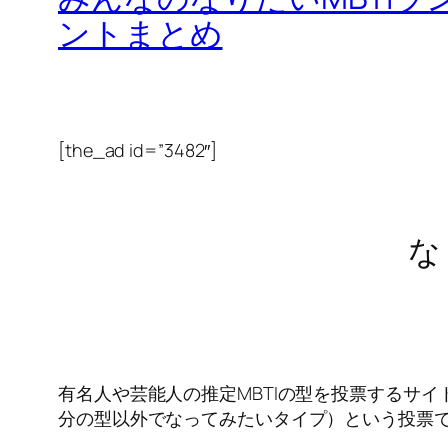
ントまとめ
[the_ad id=”3482″]
な
有名人や芸能人の推定MBTIの型を投票するサイトpesonality-
分の型以外でなってみたいタイプ）という投票で