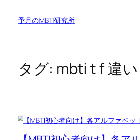
内
容
予月のMBTI研究所
を
ス
キ
ッ
タグ:
mbti t f 違い
プ
【MBTI初心者向け】各