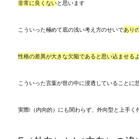
非常に良くない
と思います
こういった極めて底の浅い考え方のせいで
あり
性格の差異が大きな欠陥であると思い込ませる
こういった言葉が世の中に浸透していることに
実際I（内向的）にも関わらず、外向型と上手く