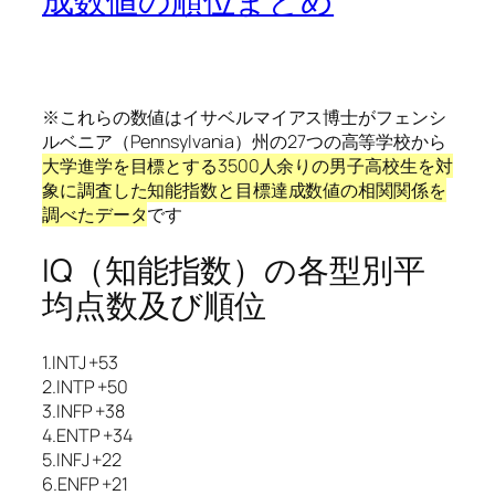
成数値の順位まとめ
※これらの数値はイサベルマイアス博士がフェンシ
ルベニア（Pennsylvania）州の27つの高等学校から
大学進学を目標とする3500人余りの男子高校生を対
象に調査した知能指数と目標達成数値の相関関係を
調べたデータ
です
IQ（知能指数）の各型別平
均点数及び順位
1.INTJ +53
2.INTP +50
3.INFP +38
4.ENTP +34
5.INFJ +22
6.ENFP +21