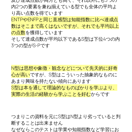
及び達成点数が両方とも高く、それ以外にも3つの
内2つの要素を兼ね揃えている型でも全体の平均よ
り高い点数を得ています
ENTPやENFPと同じ直感型は知能指数に比べ達成点
数はそこまで高くはないですが、それでも平均以上
の点数
を獲得しています
そして達成点数が平均以下であるS型は下位4つの内
3つの型がS-Pです
N型は思想や象徴・観念などについて先天的に好奇
心が高い
ですが、S型はこういった抽象的なものに
あまり興味を持たない傾向にあります
S型は本を通して理論的なものばかりを学ぶより、
実際の生活の経験から学ぶことを好む
からです
つまりこの資料を元にS型はN型より劣っていると判
断することは出来ません
なぜならこのテストは学業や知能指数など学習にお