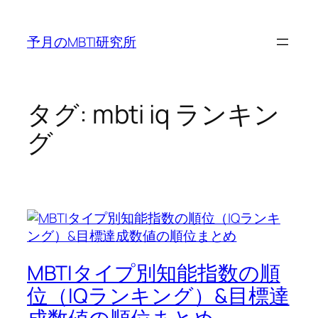
内
容
予月のMBTI研究所
を
ス
キ
ッ
タグ:
mbti iq ランキン
プ
グ
MBTIタイプ別知能指数の順
位（IQランキング）&目標達