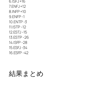
6.ISFJ +16
7.ENFJ +12
8.INFP +10
9.ENFP -1
10.ENTP -3
11.ISTP -12
12.ESTJ -15
13.ESTP -26
14.ISFP -28
15.ESFJ -34
16.ESFP -42
結果まとめ