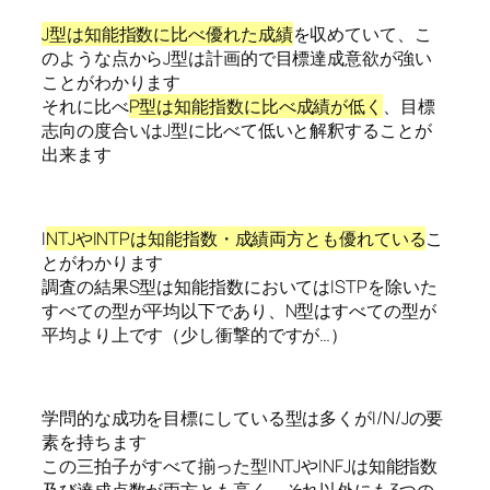
J型は知能指数に比べ優れた成績
を収めていて、こ
のような点からJ型は計画的で目標達成意欲が強い
ことがわかります
それに比べ
P型は知能指数に比べ成績が低く
、目標
志向の度合いはJ型に比べて低いと解釈することが
出来ます
I
NTJやINTPは知能指数・成績両方とも優れている
こ
とがわかります
調査の結果S型は知能指数においてはISTPを除いた
すべての型が平均以下であり、N型はすべての型が
平均より上です（少し衝撃的ですが…）
学問的な成功を目標にしている型は多くがI/N/Jの要
素を持ちます
この三拍子がすべて揃った型INTJやINFJは知能指数