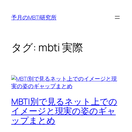
内
容
予月のMBTI研究所
を
ス
キ
ッ
タグ:
mbti 実際
プ
MBTI別で見るネット上での
イメージと現実の姿のギャ
ップまとめ