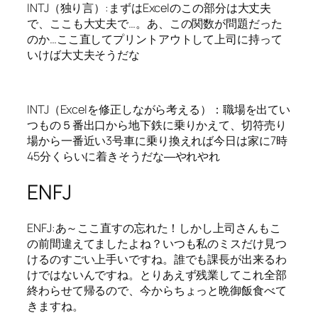
INTJ（独り言）:まずはExcelのこの部分は大丈夫
で、ここも大丈夫で…。あ、この関数が問題だった
のか…ここ直してプリントアウトして上司に持って
いけば大丈夫そうだな
INTJ（Excelを修正しながら考える）：職場を出てい
つもの５番出口から地下鉄に乗りかえて、切符売り
場から一番近い3号車に乗り換えれば今日は家に7時
45分くらいに着きそうだな―やれやれ
ENFJ
ENFJ:あ～ここ直すの忘れた！しかし上司さんもこ
の前間違えてましたよね？いつも私のミスだけ見つ
けるのすごい上手いですね。誰でも課長が出来るわ
けではないんですね。とりあえず残業してこれ全部
終わらせて帰るので、今からちょっと晩御飯食べて
きますね。