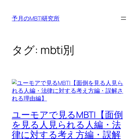
内
容
予月のMBTI研究所
を
ス
キ
ッ
タグ:
mbti別
プ
ユーモアで見るMBTI【面倒
を見る人見られる人編・法
律に対する考え方編・誤解