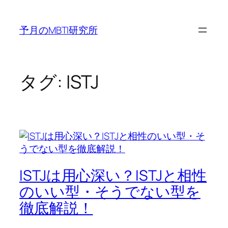
内
容
予月のMBTI研究所
を
ス
キ
ッ
タグ:
ISTJ
プ
ISTJは用心深い？ISTJと相性
のいい型・そうでない型を
徹底解説！