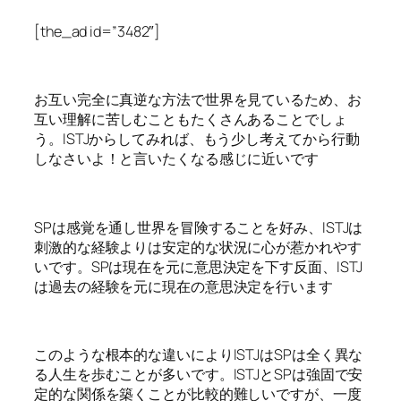
[the_ad id=”3482″]
お互い完全に真逆な方法で世界を見ているため、お
互い理解に苦しむこともたくさんあることでしょ
う。ISTJからしてみれば、もう少し考えてから行動
しなさいよ！と言いたくなる感じに近いです
SPは感覚を通し世界を冒険することを好み、ISTJは
刺激的な経験よりは安定的な状況に心が惹かれやす
いです。SPは現在を元に意思決定を下す反面、ISTJ
は過去の経験を元に現在の意思決定を行います
このような根本的な違いによりISTJはSPは全く異な
る人生を歩むことが多いです。ISTJとSPは強固で安
定的な関係を築くことが比較的難しいですが、一度