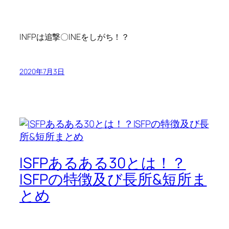
INFPは追撃〇INEをしがち！？
2020年7月3日
ISFPあるある30とは！？
ISFPの特徴及び長所&短所ま
とめ