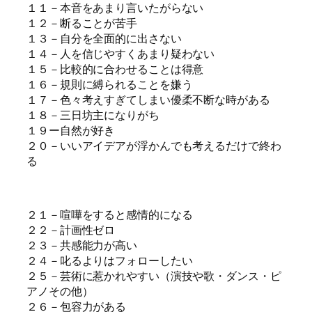
１１－本音をあまり言いたがらない
１２－断ることが苦手
１３－自分を全面的に出さない
１４－人を信じやすくあまり疑わない
１５－比較的に合わせることは得意
１６－規則に縛られることを嫌う
１７－色々考えすぎてしまい優柔不断な時がある
１８－三日坊主になりがち
１９ー自然が好き
２０－いいアイデアが浮かんでも考えるだけで終わ
る
２１－喧嘩をすると感情的になる
２２－計画性ゼロ
２３－共感能力が高い
２４－叱るよりはフォローしたい
２５－芸術に惹かれやすい（演技や歌・ダンス・ピ
アノその他）
２６－包容力がある