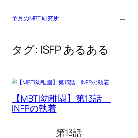
内
容
予月のMBTI研究所
を
ス
キ
ッ
タグ:
ISFP あるある
プ
【MBTI幼稚園】第13話
INFPの執着
第13話