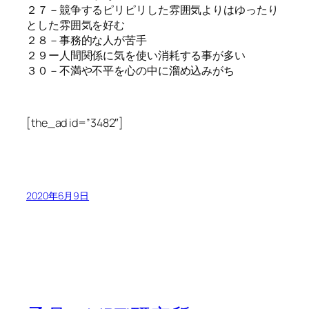
２７－競争するピリピリした雰囲気よりはゆったり
とした雰囲気を好む
２８－事務的な人が苦手
２９ー人間関係に気を使い消耗する事が多い
３０－不満や不平を心の中に溜め込みがち
[the_ad id=”3482″]
2020年6月9日