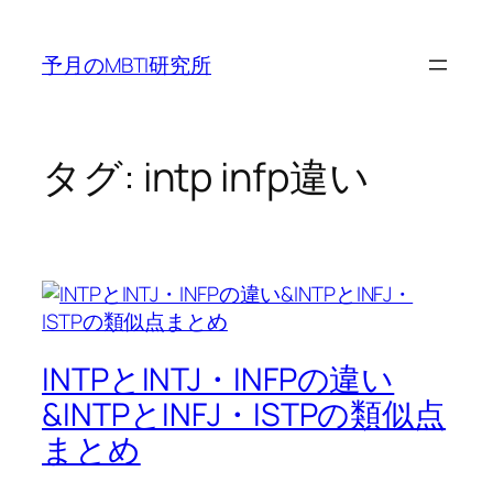
内
容
予月のMBTI研究所
を
ス
キ
ッ
タグ:
intp infp違い
プ
INTPとINTJ・INFPの違い
&INTPとINFJ・ISTPの類似点
まとめ