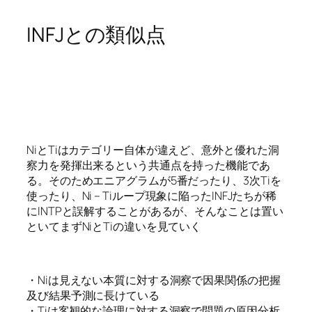
INFJとの類似点
NiとTiはカテゴリー自体が違えど、意外と優れた洞
察力を発揮出来るという共通点を持った機能であ
る。そのためエニアグラムが5番だったり、3次Tiを
使ったり、Ni – Tiループ現象に陥ったINFJたちが稀
にINTPと誤解することがあるが、そんなことは置い
といてまずNiとTiの違いを見ていく
・Niは見えない本質に対する洞察で因果関係の把握
及び結果予測に長けている
・Tiは客観的な論理に対する洞察で問題の原因分析