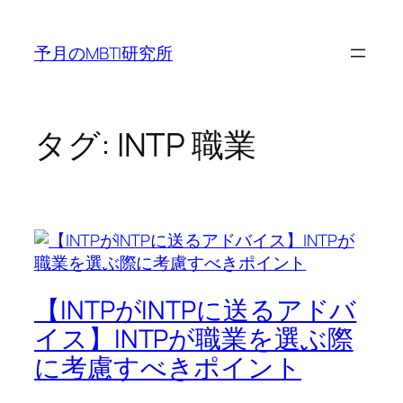
内
容
予月のMBTI研究所
を
ス
キ
ッ
タグ:
INTP 職業
プ
【INTPがINTPに送るアドバ
イス】INTPが職業を選ぶ際
に考慮すべきポイント