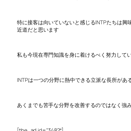
特に接客は向いていないと感じるINTPたちは
近道だと思います
私も今現在専門知識を身に着けるべく努力して
INTPは一つの分野に熱中できる立派な長所が
あくまでも苦手な分野を改善するのではなく強み
[the_ad id=”3482″]