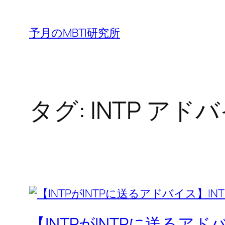
内
容
予月のMBTI研究所
を
ス
キ
ッ
タグ:
INTP アド
プ
【INTPがINTPに送るア