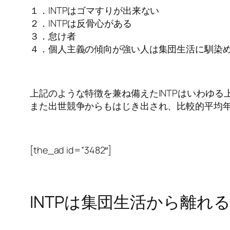
１．INTPはゴマすりが出来ない
２．INTPは反骨心がある
３．怠け者
４．個人主義の傾向が強い人は集団生活に馴染
上記のような特徴を兼ね備えたINTPはいわゆ
また出世競争からもはじき出され、比較的平均
[the_ad id=”3482″]
INTPは集団生活から離