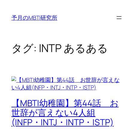
内
容
予月のMBTI研究所
を
ス
キ
ッ
タグ:
INTP あるある
プ
【MBTI幼稚園】第44話 お
世辞が言えない4人組
(INFP・INTJ・INTP・ISTP)