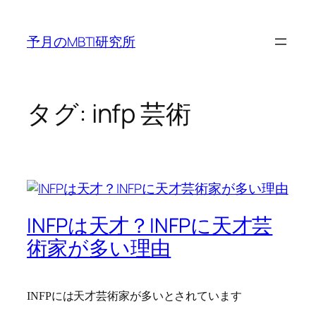
内
容
予月のMBTI研究所
を
ス
キ
ッ
タグ:
infp 芸術
プ
INFPは天才？INFPに天才芸
術家が多い理由
INFPには天才芸術家が多いとされています