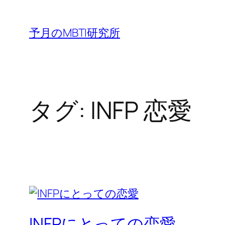
内
容
予月のMBTI研究所
を
ス
キ
ッ
タグ:
INFP 恋愛
プ
INFPにとっての恋愛