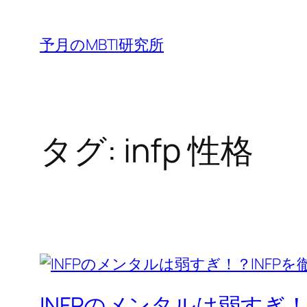
内
容
予月のMBTI研究所
を
ス
キ
ッ
タグ:
infp 性格
プ
INFPのメンタルは弱すぎ