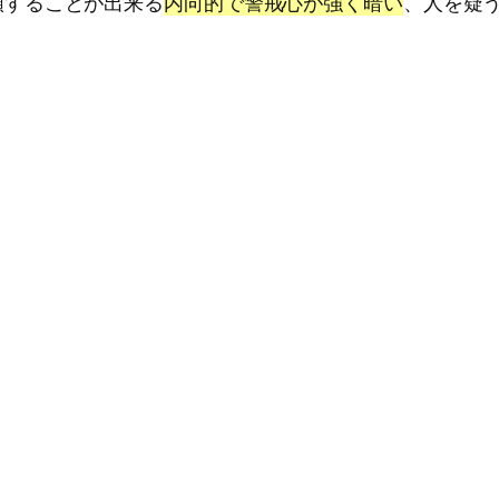
類することが出来る
内向的で警戒心が強く暗い
、人を疑