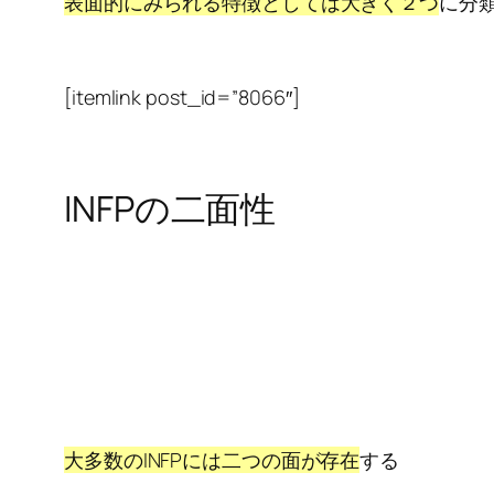
表面的にみられる特徴としては大きく２つ
に分
[itemlink post_id=”8066″]
INFPの二面性
大多数のINFPには二つの面が存在
する