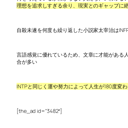
理想を追求しすぎる余り、現実とのギャップに
自殺未遂を何度も繰り返した小説家太宰治はINF
言語感覚に優れているため、文章に才能がある
合が多い
INTPと同じく運や努力によって人生が180度変
[the_ad id=”3482″]