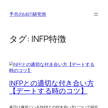
内
容
予月のMBTI研究所
を
ス
キ
ッ
タグ:
INFP特徴
プ
INFPとの適切な付き合い方
【デートする時のコツ】
本日は身近にいるINFPとの付き合い方について紹介