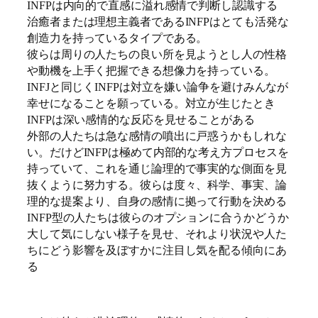
INFPは内向的で直感に溢れ感情で判断し認識する
治癒者または理想主義者であるINFPはとても活発な
創造力を持っているタイプである。
彼らは周りの人たちの良い所を見ようとし人の性格
や動機を上手く把握できる想像力を持っている。
INFJと同じくINFPは対立を嫌い論争を避けみんなが
幸せになることを願っている。対立が生じたとき
INFPは深い感情的な反応を見せることがある
外部の人たちは急な感情の噴出に戸惑うかもしれな
い。だけどINFPは極めて内部的な考え方プロセスを
持っていて、これを通じ論理的で事実的な側面を見
抜くように努力する。彼らは度々、科学、事実、論
理的な提案より、自身の感情に拠って行動を決める
INFP型の人たちは彼らのオプションに合うかどうか
大して気にしない様子を見せ、それより状況や人た
ちにどう影響を及ぼすかに注目し気を配る傾向にあ
る