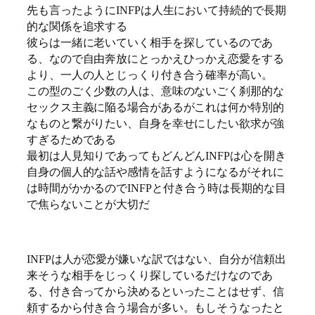
先も言ったようにINFPは人生において持続的で長期
的な関係を追求する
彼らは一緒に老いていく相手を探しているのであ
る、なので自由奔放にとっかえひっかえ恋愛をする
より、一人の人とじっくり付き合う確率が高い。
この型のごく少数の人は、意味のないごく刹那的な
セックス主義に陥る場合があるがこれは何か特別的
なものと繋がりたい、自身を幸せにしたい欲求が強
すぎるためである
最初は人見知りであってもどんどんINFPは心を開き
自身の個人的な話や感情を話すようになるがそれに
は時間がかかるのでINFPと付き合う時は長期的な目
で焦らないことが大切だ
INFPは人が恋愛が嫌いな訳ではない、自分が信頼出
来そうな相手をじっくり探しているだけなのであ
る、付き合ってから決めるといったことはせず、信
頼するから付き合う場合が多い。もしそうなったと