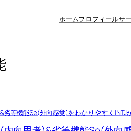
ホーム
プロフィール
サ
能
i(内向思考)&劣等機能Se(外向