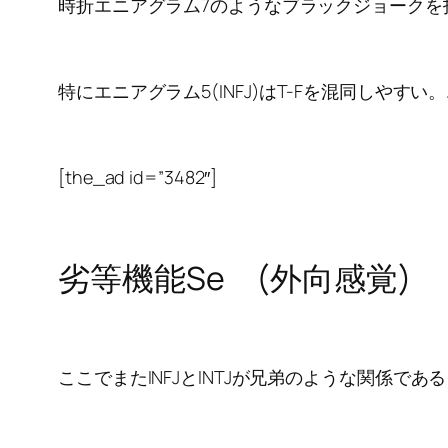
時折エニアグラム7のようなブラックジョークを
特にエニアグラム5(INFJ)はT-Fを混同しや
[the_ad id=”3482″]
劣等機能Se (外向感覚)
ここでまたINFJとINTJが兄弟のような関係で