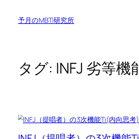
内
容
予月のMBTI研究所
を
ス
キ
ッ
タグ:
INFJ 劣等機
プ
INFJ（提唱者）の3次機能T