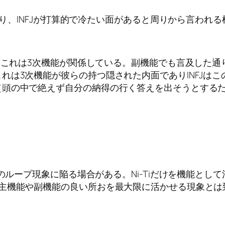
あり、INFJが打算的で冷たい面があると周りから言われ
、これは3次機能が関係している。副機能でも言及した通り
れは3次機能が彼らの持つ隠された内面でありINFJは
（頭の中で絶えず自分の納得の行く答えを出そうとする
能のループ現象に陥る場合がある。Ni-Tiだけを機能と
は主機能や副機能の良い所おを最大限に活かせる現象とは