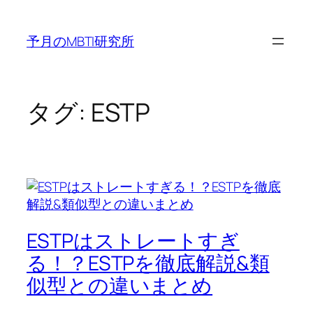
内
容
予月のMBTI研究所
を
ス
キ
ッ
タグ:
ESTP
プ
ESTPはストレートすぎ
る！？ESTPを徹底解説&類
似型との違いまとめ