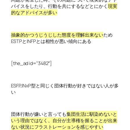
バイスをしたり、行動を共にするなどとにかく
現実
的なアドバイスが多い
抽象的かつうじうじした態度を理解出来ない
ため
ESTPとINFPとは相性が悪い傾向にある
[the_ad id=”3482″]
ESFP,INxP型と同じく団体行動が好きではない人が多
い
団体行動が嫌いと言っても
集団生活に馴染めないと
いう理由ではなく、自分が主導権を握ることが出来
ない状況にフラストレーションを感じやすい