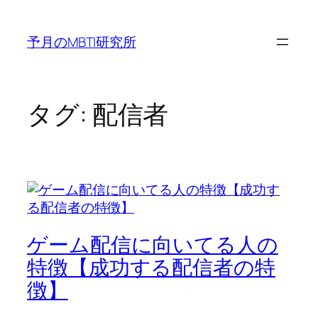
内
容
予月のMBTI研究所
を
ス
キ
ッ
タグ:
配信者
プ
ゲーム配信に向いてる人の
特徴【成功する配信者の特
徴】