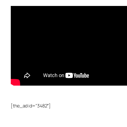
[the_ad id=”3482″]