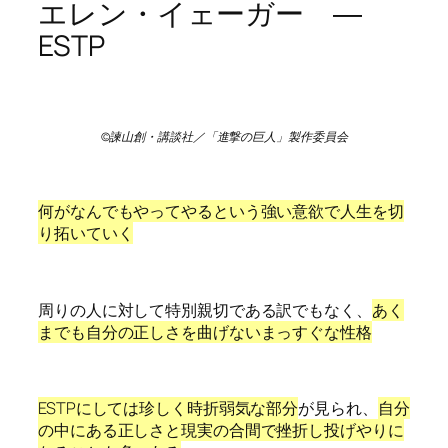
エレン・イェーガー ―
ESTP
©諫山創・講談社／「進撃の巨人」製作委員会
何がなんでもやってやるという強い意欲で人生を切
り拓いていく
周りの人に対して特別親切である訳でもなく、
あく
までも自分の正しさを曲げないまっすぐな性格
ESTPにしては珍しく時折弱気な部分
が見られ、
自分
の中にある正しさと現実の合間で挫折し投げやりに