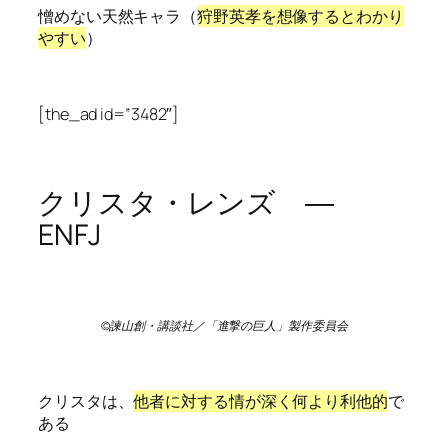
憎めない天然キャラ（
狩野英孝を想像するとわかり
やすい
）
[the_ad id=”3482″]
クリスタ・レンズ ―
ENFJ
©諫山創・講談社／「進撃の巨人」製作委員会
クリスタは、
他者に対する情が深く何より利他的
で
ある