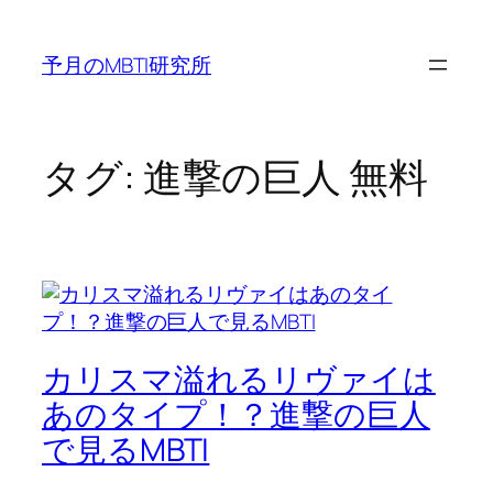
内
容
予月のMBTI研究所
を
ス
キ
ッ
タグ:
進撃の巨人 無料
プ
カリスマ溢れるリヴァイは
あのタイプ！？進撃の巨人
で見るMBTI