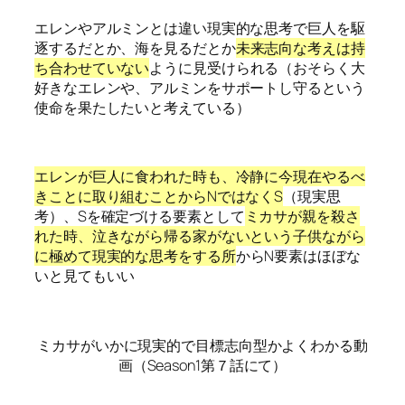
エレンやアルミンとは違い現実的な思考で巨人を駆
逐するだとか、海を見るだとか
未来志向な考えは持
ち合わせていない
ように見受けられる（おそらく大
好きなエレンや、アルミンをサポートし守るという
使命を果たしたいと考えている）
エレンが巨人に食われた時も、冷静に今現在やるべ
きことに取り組むことからNではなくS
（現実思
考）、Sを確定づける要素として
ミカサが親を殺さ
れた時、泣きながら帰る家がないという子供ながら
に極めて現実的な思考をする所
からN要素はほぼな
いと見てもいい
ミカサがいかに現実的で目標志向型かよくわかる動
画（Season1第７話にて）