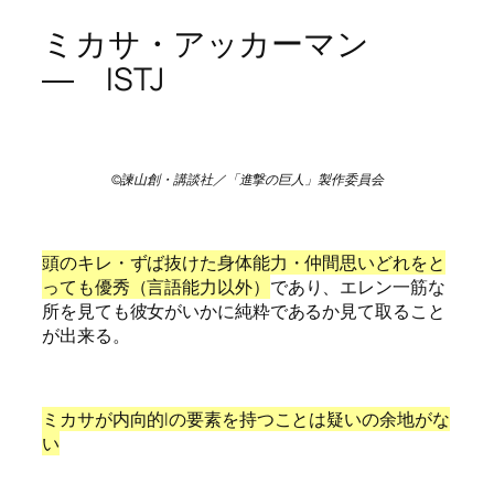
ミカサ・アッカーマン
― ISTJ
©諫山創・講談社／「進撃の巨人」製作委員会
頭のキレ・ずば抜けた身体能力・仲間思いどれをと
っても優秀（言語能力以外）
であり、エレン一筋な
所を見ても彼女がいかに純粋であるか見て取ること
が出来る。
ミカサが内向的Iの要素を持つことは疑いの余地がな
い