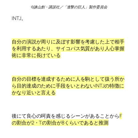
©諫山創・講談社／「進撃の巨人」製作委員会
INTJ。
自分の演説が周りに及ぼす影響を考慮した上で相手
を利用するあたり、サイコパス気質があり人心掌握
術に非常に長けている
自分の目標を達成するために人を駒として扱う所か
ら目的達成のために手段をいとわないINTJの特徴に
かなり近いと言える
後にて良心の呵責を感じるシーンがあることから
F
の割合が2・Tの割合が8くらいであると推測