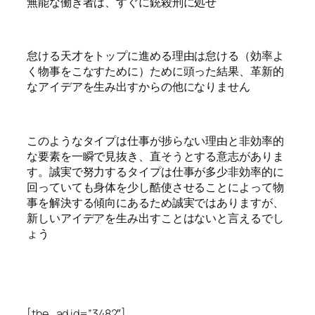
無能な働き者は、すぐに銃殺刑に処せ
怠ける天才をトップに進める理由は怠ける（効率よ
く物事をこなすために）ために頭った結果、革新的
なアイデアを生み出すからの他になりません
このようなタイプは仕事が捗らない理由と非効率的
な要素を一瞬で見抜き、直そうとする意志がありま
す。誠実で努力するタイプは仕事が多少非効率的に
回っていても身体を少し酷使させることによって物
事を解決する傾向にあるため誠実ではありますが、
新しいアイデアを生み出すことはないと言えるでし
ょう
[the_ad id=”3482″]