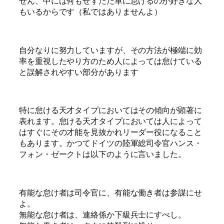
せん、中には何もせずただ単に怠けるのが好きな人
もいるからです（私ではありませんよ）
自分なりに努力していますが、その方法が極端に効
率を重視したやり方のため人によっては怠けている
と誤解されやすい部分があります
特に怠ける天才タイプにおいてはその傾向が顕著に
表れます。怠ける天才タイプにおいては人によって
はすぐにその才能を見抜かれリーダー役になること
もあります。かつてドイツの陸軍総司令官ハンス・
フォン・ゼークトは以下のように言いました。
有能な怠け者は司令官に、有能な働き者は参謀にせ
よ。
無能な怠け者は、連絡係か下級兵士にすべし。