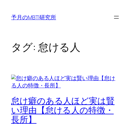
内
容
予月のMBTI研究所
を
ス
キ
ッ
タグ:
怠ける人
プ
怠け癖のある人ほど実は賢
い理由【怠ける人の特徴・
長所】