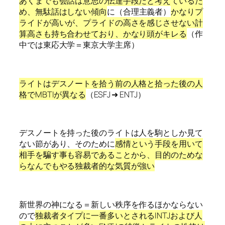
あくまでも会話は意思の伝達手段だと考えているた
め、無駄話はしない傾向
に（合理主義者）
かなりプ
ライドが高いが、プライドの高さを感じさせない計
算高さも持ち合わせており、かなり頭がキレる
（作
中では東応大学＝東京大学主席）
ライトはデスノートを拾う前の人格と拾った後の人
格でMBTIが異なる
（ESFJ ➜ ENTJ）
デスノートを持った後のライトは人を駒としか見て
ない節があり、そのために
感情という手段を用いて
相手を騙す事も容易であることから、目的のためな
らなんでもやる独裁者的な気質が強い
新世界の神になる＝新しい秩序を作るほかならない
ので
独裁者タイプに一番多いとされるINTJおよび人