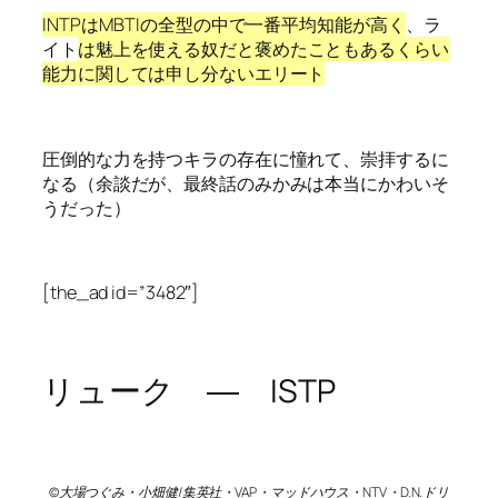
INTPはMBTIの全型の中で一番平均知能が高く
、ラ
イト
は魅上を使える奴だと褒めたこともあるくらい
能力に関しては申し分ないエリート
圧倒的な力を持つキラの存在に憧れて、崇拝するに
なる（余談だが、最終話のみかみは本当にかわいそ
うだった）
[the_ad id=”3482″]
リューク ― ISTP
©大場つぐみ・小畑健/集英社・VAP・マッドハウス・NTV・D.N.ドリ