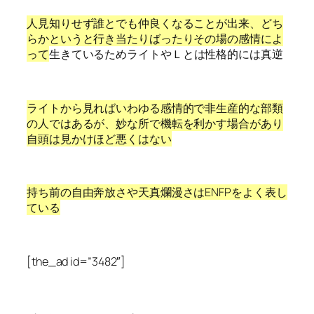
人見知りせず誰とでも仲良くなることが出来、どち
らかというと行き当たりばったりその場の感情によ
って
生きているためライトやＬとは性格的には真逆
ライトから見ればいわゆる感情的で非生産的な部類
の人ではあるが、妙な所で機転を利かす場合があり
自頭は見かけほど悪くはない
持ち前の自由奔放さや天真爛漫さはENFPをよく表し
ている
[the_ad id=”3482″]