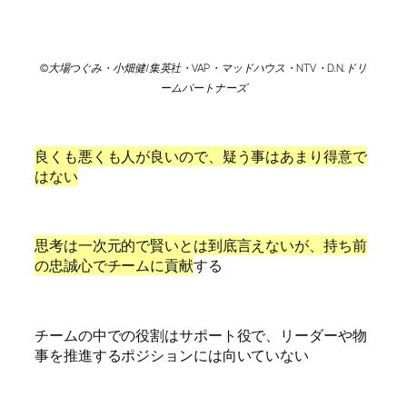
©大場つぐみ・小畑健/集英社・VAP・マッドハウス・NTV・D.N.ドリ
ームパートナーズ
良くも悪くも人が良いので、疑う事はあまり得意で
はない
思考は一次元的で賢いとは到底言えないが、持ち前
の忠誠心でチームに貢献
する
チームの中での役割はサポート役で、リーダーや物
事を推進するポジションには向いていない