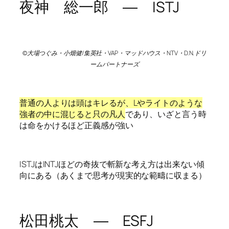
夜神 総一郎 ― ISTJ
©大場つぐみ・小畑健/集英社・VAP・マッドハウス・NTV・D.N.ドリ
ームパートナーズ
普通の人よりは頭はキレるが、Lやライトのような
強者の中に混じると只の凡人
であり、いざと言う時
は命をかけるほど正義感が強い
ISTJはINTJほどの奇抜で斬新な考え方は出来ない傾
向にある（あくまで思考が現実的な範疇に収まる）
松田桃太 ― ESFJ