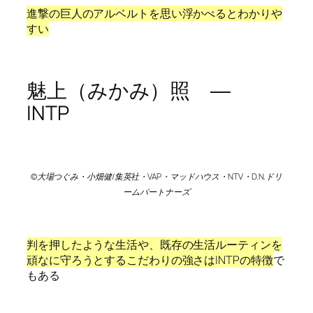
進撃の巨人のアルベルトを思い浮かべるとわかりや
すい
魅上（みかみ）照 ―
INTP
©大場つぐみ・小畑健/集英社・VAP・マッドハウス・NTV・D.N.ドリ
ームパートナーズ
判を押したような生活や、既存の生活ルーティンを
頑なに守ろうとするこだわりの強さはINTPの特徴
で
もある