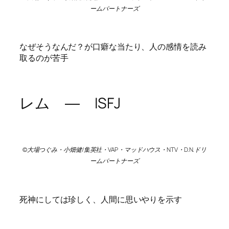
ームパートナーズ
なぜそうなんだ？が口癖な当たり、人の感情を読み
取るのが苦手
レム ― ISFJ
©大場つぐみ・小畑健/集英社・VAP・マッドハウス・NTV・D.N.ドリ
ームパートナーズ
死神にしては珍しく、人間に思いやりを示す