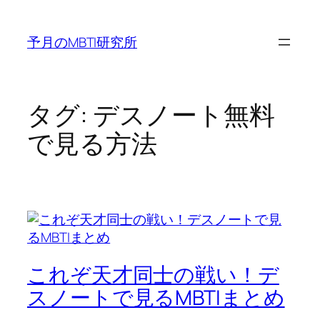
内
容
予月のMBTI研究所
を
ス
キ
ッ
タグ:
デスノート無料
プ
で見る方法
これぞ天才同士の戦い！デ
スノートで見るMBTIまとめ