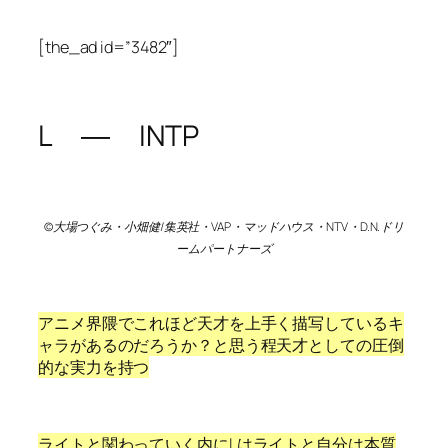
[the_ad id=”3482″]
L ― INTP
©大場つぐみ・小畑健/集英社・VAP・マッドハウス・NTV・D.N.ドリ
ームパートナーズ
アニメ界隈でこれほど天才を上手く描写しているキ
ャラがあるのだろうか？と思う程天才としての圧倒
的な実力を持つ
ライトと関わっていく内にLはライトと自分は本質