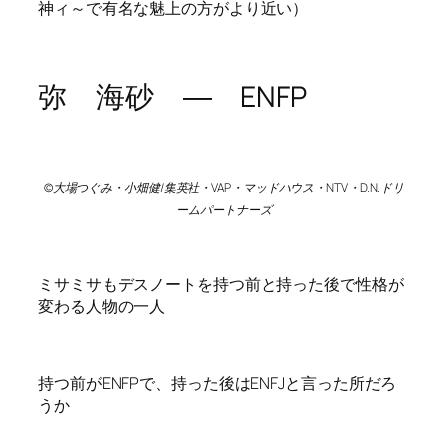
神ィ～で有名な魅上の方がより近い）
弥 海砂 ― ENFP
©大場つぐみ・小畑健/集英社・VAP・マッドハウス・NTV・D.N.ドリ
ームパートナーズ
ミサミサもデスノートを持つ前と持った後で性格が
変わる人物の一人
持つ前がENFPで、持った後はENFJと言った所だろ
うか