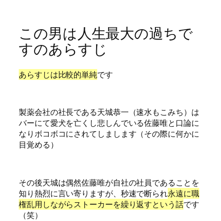
この男は人生最大の過ちで
すのあらすじ
あらすじは比較的単純
です
製薬会社の社長である天城恭一（速水もこみち）は
バーにて愛犬を亡くし悲しんでいる佐藤唯と口論に
なりボコボコにされてしまします（その際に何かに
目覚める）
その後天城は偶然佐藤唯が自社の社員であることを
知り熱烈に言い寄りますが、秒速で断られ
永遠に職
権乱用しながらストーカーを繰り返すという話
です
（笑）