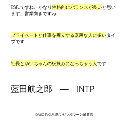
ESFJですね。かなり
性格的にバランスが良い
と思い
ます。営業向きですね
プライベートと仕事を両立する器用な人に多い
タイ
プです
社長とゆいちゃんの板挟みになっちゃう人
です
藍田航之郎 ―
INTP
©ABC TV©九瀬しき/ソルマーレ編集部