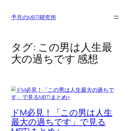
内
容
予月のMBTI研究所
を
ス
キ
ッ
タグ:
この男は人生最
プ
大の過ちです 感想
ドM必見！「この男は人生
最大の過ちです」で見る