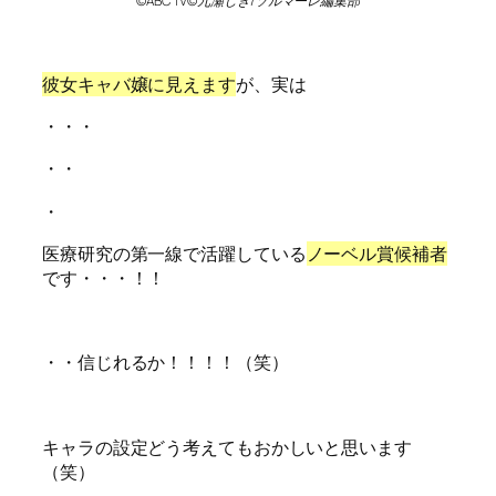
©ABC TV©九瀬しき/ソルマーレ編集部
彼女キャバ嬢に見えます
が、実は
・・・
・・
・
医療研究の第一線で活躍している
ノーベル賞候補者
です・・・！！
・・信じれるか！！！！（笑）
キャラの設定どう考えてもおかしいと思います
（笑）