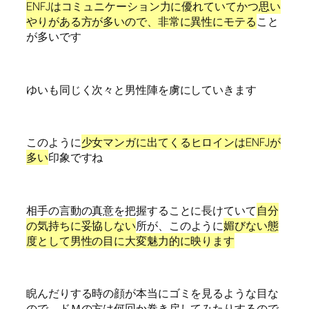
ENFJはコミュニケーション力に優れていてかつ思い
やりがある方が多いので、非常に異性にモテる
こと
が多いです
ゆいも同じく次々と男性陣を虜にしていきます
このように
少女マンガに出てくるヒロインはENFJが
多い
印象ですね
相手の言動の真意を把握することに長けていて
自分
の気持ちに妥協しない
所が、このように
媚びない態
度として男性の目に大変魅力的に映ります
睨んだりする時の顔が本当にゴミを見るような目な
ので、ドＭの方は何回か巻き戻してみたりするので