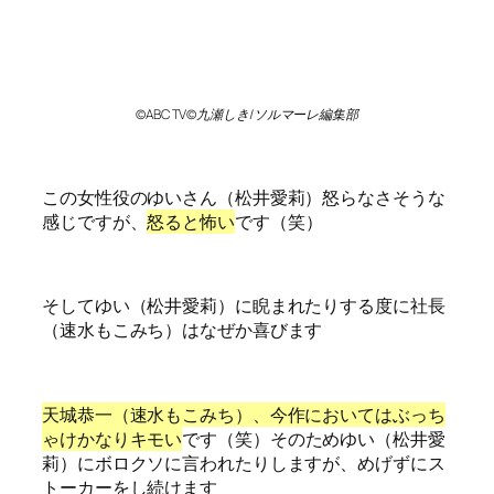
©ABC TV©九瀬しき/ソルマーレ編集部
この女性役のゆいさん（松井愛莉）怒らなさそうな
感じですが、
怒ると怖い
です（笑）
そしてゆい（松井愛莉）に睨まれたりする度に社長
（速水もこみち）はなぜか喜びます
天城恭一（速水もこみち）、今作においてはぶっち
ゃけかなりキモい
です（笑）そのためゆい（松井愛
莉）にボロクソに言われたりしますが、めげずにス
トーカーをし続けます