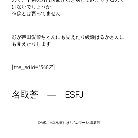
はないでしょうか
※僕とは言ってません
顔が芦田愛菜ちゃんにも見えたり綾瀬はるかさんに
も見えたりします
[the_ad id=”3482″]
名取蒼 ― ESFJ
©ABC TV©九瀬しき/ソルマーレ編集部