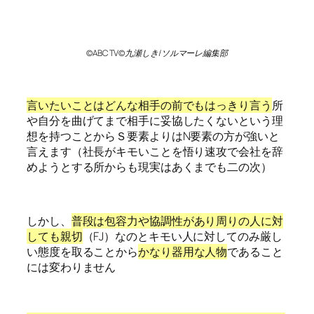
©ABC TV©九瀬しき/ソルマーレ編集部
言いたいことはどんな相手の前でもはっきり言う
所
や自分を曲げてまで相手に妥協したくないという理
想を持つことからＳ要素よりはN要素の方が強いと
言えます（社長がキモいことを悟り速攻で会社を辞
めようとする所からも現実はあくまでも二の次）
しかし、
普段は包容力や協調性があり周りの人に対
しても親切
（FJ）なのとキモい人に対してのみ厳し
い態度を取ることから
かなり器用な人物
であること
には変わりません