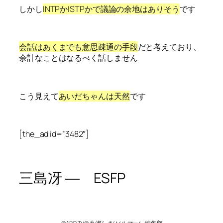
しかし
INTPかISTPかで議論の余地はありそう
です
会話はあくまでも意思疎通の手段
だと考えており、
余計なことはなるべく話しません
こう見えて
あいだちゃんは天然
です
[the_ad id=”3482″]
三島冴 ―
ESFP