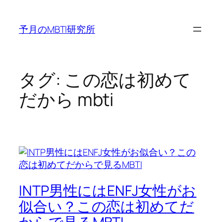
内
容
予月のMBTI研究所
を
ス
キ
ッ
タグ:
この恋は初めて
プ
だから mbti
INTP男性にはENFJ女性がお
似合い？この恋は初めてだ