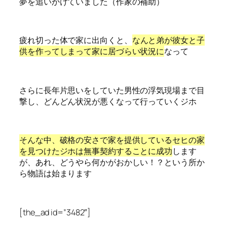
夢を追いかけていました（作家の補助）
疲れ切った体で家に出向くと、
なんと弟が彼女と子
供を作ってしまって家に居づらい状況に
なって
さらに長年片思いをしていた男性の浮気現場まで目
撃し、どんどん状況が悪くなって行っていくジホ
そんな中、破格の安さで家を提供しているセヒの家
を見つけたジホは無事契約することに成功
します
が、あれ、どうやら何かがおかしい！？という所か
ら物語は始まります
[the_ad id=”3482″]