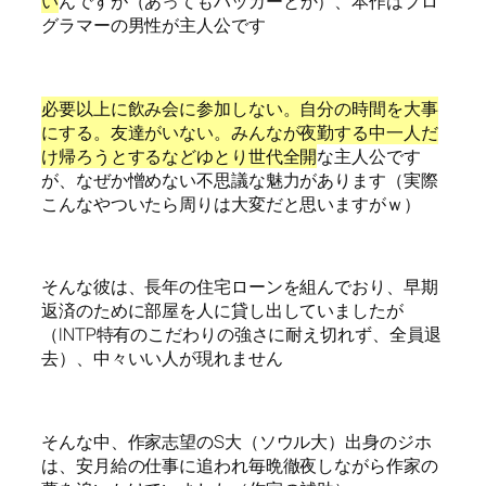
い
んですが（あってもハッカーとか）、本作はプロ
グラマーの男性が主人公です
必要以上に飲み会に参加しない。自分の時間を大事
にする。友達がいない。みんなが夜勤する中一人だ
け帰ろうとするなどゆとり世代全開
な主人公です
が、なぜか憎めない不思議な魅力があります（実際
こんなやついたら周りは大変だと思いますがｗ）
そんな彼は、長年の住宅ローンを組んでおり、早期
返済のために部屋を人に貸し出していましたが
（INTP特有のこだわりの強さに耐え切れず、全員退
去）、中々いい人が現れません
そんな中、作家志望のS大（ソウル大）出身のジホ
は、安月給の仕事に追われ毎晩徹夜しながら作家の