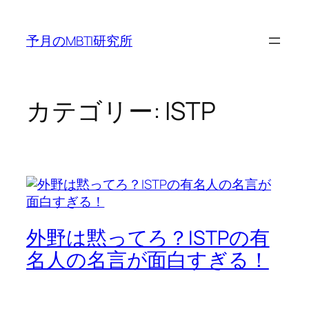
内
容
予月のMBTI研究所
を
ス
キ
ッ
カテゴリー:
ISTP
プ
外野は黙ってろ？ISTPの有
名人の名言が面白すぎる！