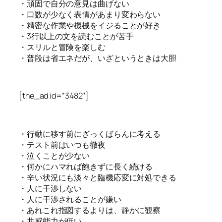
・頑固で自分の意見は曲げない
・口数が少なく表情があまり変わらない
・精密な作業や機械をイジることが好き
・3行以上の文を読むことが苦手
・スリルと冒険を楽しむ
・普段は省エネだが、いざというときは大胆
[the_ad id=”3482″]
・行動に移す前にざっくばらんに考える
・テスト前はいつも徹夜
・泣くことが少ない
・何かにハマれば飽きずに長く続ける
・辛い状況にも淡々と臨機応変に対処できる
・人に干渉しない
・人に干渉されることが嫌い
・あれこれ指図するよりは、静かに観察
・共感能力が低い