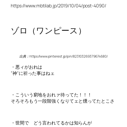
https://www.mbtilab.jp/2019/10/04/post-4090/
ゾロ（ワンピース）
出典：https://www.pinterest.jp/pin/823103269379674680/
・悪ィがおれは
”神”に祈った事はねェ
・こういう窮地をおれァ待ってた！！！
そろそろもう一段階強くなりてェと燻ってたとこさ
・世間で どう言われてるかは知らんが