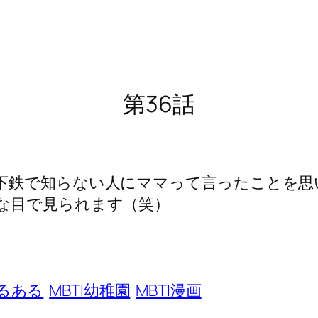
第36話
下鉄で知らない人にママって言ったことを思
な目で見られます（笑）
あるある
MBTI幼稚園
MBTI漫画