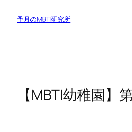
内
容
予月のMBTI研究所
を
ス
キ
ッ
プ
【MBTI幼稚園】