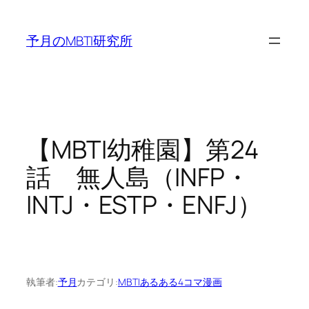
内
容
予月のMBTI研究所
を
ス
キ
ッ
プ
【MBTI幼稚園】第24
話 無人島（INFP・
INTJ・ESTP・ENFJ）
執筆者:
予月
カテゴリ:
MBTIあるある4コマ漫画