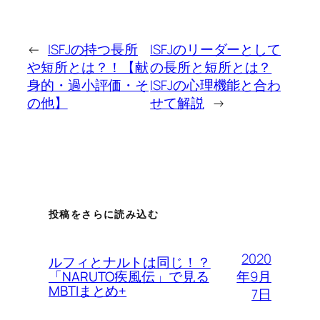
←
ISFJの持つ長所
ISFJのリーダーとして
や短所とは？！【献
の長所と短所とは？
身的・過小評価・そ
ISFJの心理機能と合わ
の他】
せて解説
→
投稿をさらに読み込む
2020
ルフィとナルトは同じ！？
年9月
「NARUTO疾風伝」で見る
MBTIまとめ+
7日