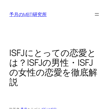
内
容
予月のMBTI研究所
を
ス
キ
ッ
プ
ISFJにとっての恋愛と
は？ISFJの男性・ISFJ
の女性の恋愛を徹底解
説