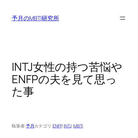
内
容
予月のMBTI研究所
を
ス
キ
ッ
プ
INTJ女性の持つ苦悩や
ENFPの夫を見て思っ
た事
執筆者:
予月
カテゴリ:
ENFP
, 
INTJ
, 
MBTI