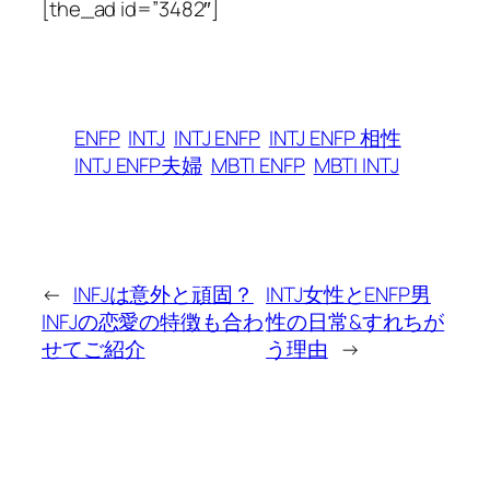
[the_ad id=”3482″]
ENFP
INTJ
INTJ ENFP
INTJ ENFP 相性
INTJ ENFP夫婦
MBTI ENFP
MBTI INTJ
←
INFJは意外と頑固？
INTJ女性とENFP男
INFJの恋愛の特徴も合わ
性の日常&すれちが
せてご紹介
う理由
→