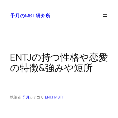
内
容
予月のMBTI研究所
を
ス
キ
ッ
プ
ENTJの持つ性格や恋愛
の特徴&強みや短所
執筆者:
予月
カテゴリ:
ENTJ
, 
MBTI