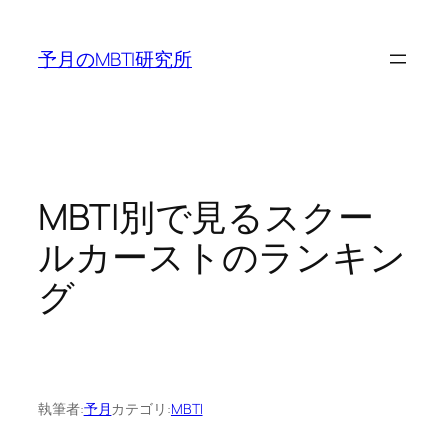
内
容
予月のMBTI研究所
を
ス
キ
ッ
プ
MBTI別で見るスクー
ルカーストのランキン
グ
執筆者:
予月
カテゴリ:
MBTI