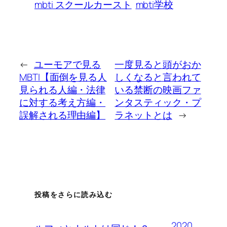
mbti スクールカースト
mbti学校
←
ユーモアで見る
一度見ると頭がおか
MBTI【面倒を見る人
しくなると言われて
見られる人編・法律
いる禁断の映画ファ
に対する考え方編・
ンタスティック・プ
誤解される理由編】
ラネットとは
→
投稿をさらに読み込む
2020