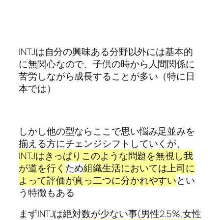
INTJは自分の興味ある分野以外には基本的
に無関心なので、子供の時から人間関係に
苦労しながら成長することが多い（特に日
本では）
しかし他の型ならここで思い悩み足並みを
揃える方にチェンジシフトしていくが、
INTJはきっぱりこのような問題を無視し我
が道を行く
ため
組織生活においては上司に
よって評価が真っ二つに分かれやすい
とい
う特徴もある
まずINTJは絶対数が少ない事(男性2.5%,女性