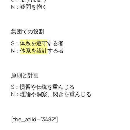
N：疑問を抱く
集団での役割
S：
体系を遵守
する者
N：
体系を設計
する者
原則と計画
S：慣習や伝統を重んじる
N：理論や洞察、閃きを重んじる
[the_ad id=”3482″]