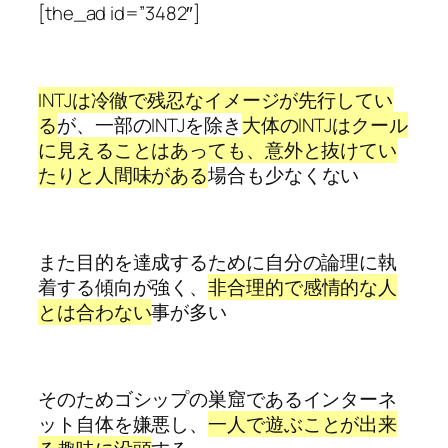
[the_ad id=”3482″]
INTJは冷徹で残忍なイメージが先行してい
る
が、一部のINTJを除き
大体のINTJはクール
に見えることはあっても、意外と抜けてい
たりと人間味がある
場合も少なくない
また目的を達成するために自分の論理に執
着する傾向が強く、
非合理的で感情的な人
とは合わない
事が多い
そのためゴシップの巣窟であるインターネ
ット自体を嫌悪し、
一人で遊ぶことが出来