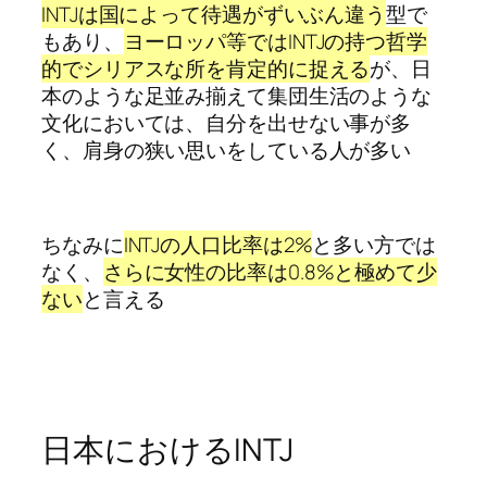
INTJは国によって待遇がずいぶん違う
型で
もあり、
ヨーロッパ等ではINTJの持つ哲学
的でシリアスな所を肯定的に捉える
が、日
本のような足並み揃えて集団生活のような
文化においては、自分を出せない事が多
く、肩身の狭い思いをしている人が多い
ちなみに
INTJの人口比率は2%
と多い方では
なく、
さらに女性の比率は0.8%と極めて少
ない
と言える
日本におけるINTJ