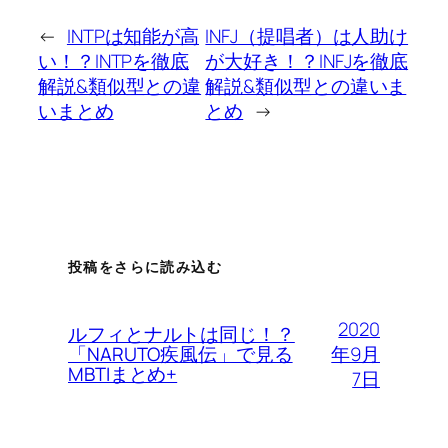
←
INTPは知能が高
INFJ（提唱者）は人助け
い！？INTPを徹底
が大好き！？INFJを徹底
解説&類似型との違
解説&類似型との違いま
いまとめ
とめ
→
投稿をさらに読み込む
2020
ルフィとナルトは同じ！？
年9月
「NARUTO疾風伝」で見る
MBTIまとめ+
7日