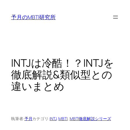
内
容
予月のMBTI研究所
を
ス
キ
ッ
プ
INTJは冷酷！？INTJを
徹底解説&類似型との
違いまとめ
執筆者:
予月
カテゴリ:
INTJ
, 
MBTI
, 
MBTI徹底解説シリーズ