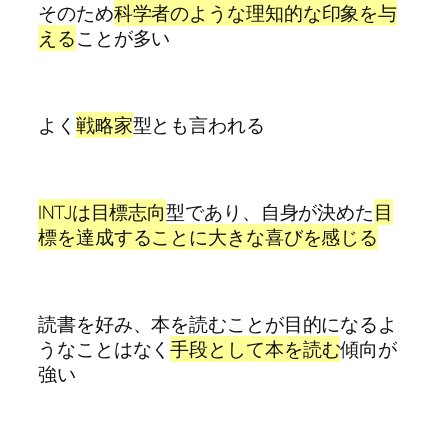
そのため
科学者のような理知的な印象を与
える
ことが多い
よく
戦略家
型とも言われる
INTJは目標志向
型であり、自身が決めた
目
標を達成することに大きな喜びを感じる
読書を好み、本を読むことが目的になるよ
うなことはなく
手段として本を読む
傾向が
強い